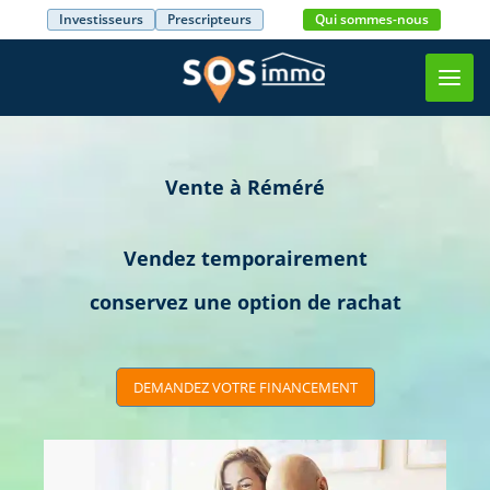
Investisseurs
Prescripteurs
Qui sommes-nous
Toggl
navig
Vente à Réméré
Vendez temporairement
conservez une option de rachat
DEMANDEZ VOTRE FINANCEMENT