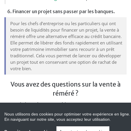
6. Financer un projet sans passer par les banques.
Pour les chefs d’entreprise ou les particuliers qui ont
besoin de liquidités pour financer un projet, la vente à
réméré offre une alternative efficace au crédit bancaire.
Elle permet de libérer des fonds rapidement en utilisant
votre patrimoine immobilier sans recourir à un prêt
traditionnel. Cela vous permet de lancer ou développer
un projet tout en conservant une option de rachat de
votre bien.
Vous avez des questions sur la vente à
réméré ?
Q : Puis-je racheter mon bien après une vente à
réméré ?
Nous utilisons des cookies pour optimiser votre expérience en ligne.
R : Oui
, après une vente à réméré, vous avez la
En naviguant sur notre site, vous acceptez leur utilisation.
possibilité de racheter votre bien immobilier dans un
délai convenu lors de la signature du contrat. Ce droit de